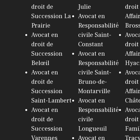
droit de
Julie
droit
Succession La
Avocat en
Affai
Prairie
Responsabilité
Bros
Avocat en
civile Saint-
Avoca
droit de
Constant
droit
Succession
Avocat en
Affai
Belœil
Responsabilité
Hyac
Avocat en
civile Saint-
Avoca
droit de
Bruno-de-
droit
Succession
Montarville
Affai
Saint-Lambert
Avocat en
Chât
Avocat en
Responsabilité
Avoca
droit de
civile
droit
Succession
Longueuil
Famil
Varennes
Avocat en
Trac