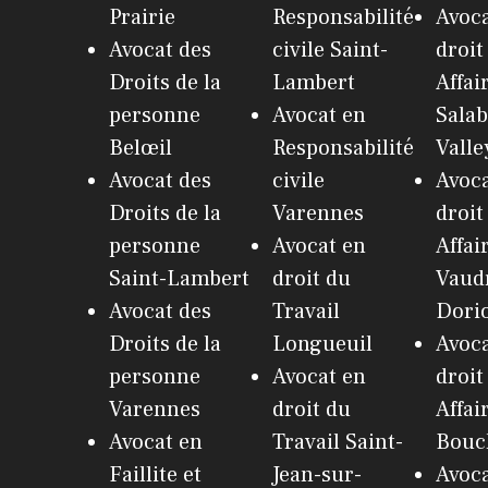
Prairie
Responsabilité
Avoca
Avocat des
civile Saint-
droit
Droits de la
Lambert
Affai
personne
Avocat en
Salab
Belœil
Responsabilité
Valle
Avocat des
civile
Avoca
Droits de la
Varennes
droit
personne
Avocat en
Affai
Saint-Lambert
droit du
Vaudr
Avocat des
Travail
Dori
Droits de la
Longueuil
Avoca
personne
Avocat en
droit
Varennes
droit du
Affai
Avocat en
Travail Saint-
Bouch
Faillite et
Jean-sur-
Avoca