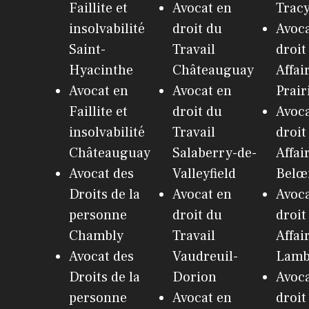
Faillite et
Avocat en
Trac
insolvabilité
droit du
Avoca
Saint-
Travail
droit
Hyacinthe
Châteauguay
Affai
Avocat en
Avocat en
Prair
Faillite et
droit du
Avoca
insolvabilité
Travail
droit
Châteauguay
Salaberry-de-
Affai
Avocat des
Valleyfield
Belœ
Droits de la
Avocat en
Avoca
personne
droit du
droit
Chambly
Travail
Affai
Avocat des
Vaudreuil-
Lamb
Droits de la
Dorion
Avoca
personne
Avocat en
droit