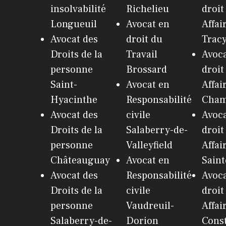
insolvabilité
Richelieu
droit
Longueuil
Avocat en
Affai
Avocat des
droit du
Trac
Droits de la
Travail
Avoca
personne
Brossard
droit
Saint-
Avocat en
Affai
Hyacinthe
Responsabilité
Cham
Avocat des
civile
Avoca
Droits de la
Salaberry-de-
droit
personne
Valleyfield
Affai
Châteauguay
Avocat en
Saint
Avocat des
Responsabilité
Avoca
Droits de la
civile
droit
personne
Vaudreuil-
Affai
Salaberry-de-
Dorion
Cons