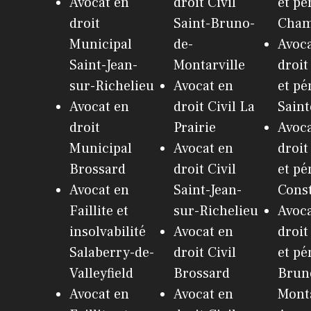
Avocat en
droit Civil
et pé
droit
Saint-Bruno-
Cham
Municipal
de-
Avoca
Saint-Jean-
Montarville
droit
sur-Richelieu
Avocat en
et pé
Avocat en
droit Civil La
Saint
droit
Prairie
Avoca
Municipal
Avocat en
droit
Brossard
droit Civil
et pé
Avocat en
Saint-Jean-
Cons
Faillite et
sur-Richelieu
Avoca
insolvabilité
Avocat en
droit
Salaberry-de-
droit Civil
et pé
Valleyfield
Brossard
Brun
Avocat en
Avocat en
Monta