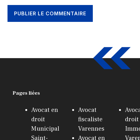
Pages liées
Avocat en
Avocat
Avoca
droit
fiscaliste
droit
Municipal
Varennes
Immo
Saint-
Avocat en
Vare