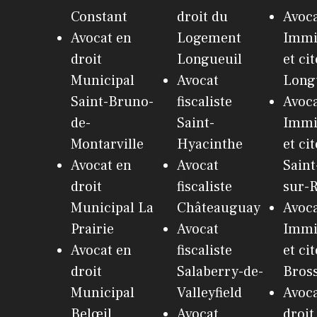
Constant
droit du
Avoca
Avocat en
Logement
Immi
droit
Longueuil
et ci
Municipal
Avocat
Long
Saint-Bruno-
fiscaliste
Avoca
de-
Saint-
Immi
Montarville
Hyacinthe
et ci
Avocat en
Avocat
Saint
droit
fiscaliste
sur-R
Municipal La
Châteauguay
Avoca
Prairie
Avocat
Immi
Avocat en
fiscaliste
et ci
droit
Salaberry-de-
Bros
Municipal
Valleyfield
Avoca
Belœil
Avocat
droit