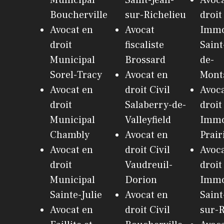
Boucherville
sur-Richelieu
droit
Avocat en
Avocat
Immo
droit
fiscaliste
Sain
Municipal
Brossard
de-
Sorel-Tracy
Avocat en
Monta
Avocat en
droit Civil
Avoca
droit
Salaberry-de-
droit
Municipal
Valleyfield
Immo
Chambly
Avocat en
Prair
Avocat en
droit Civil
Avoca
droit
Vaudreuil-
droit
Municipal
Dorion
Immo
Sainte-Julie
Avocat en
Saint
Avocat en
droit Civil
sur-R