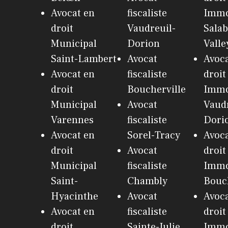
Avocat en
fiscaliste
Immo
droit
Vaudreuil-
Salab
Municipal
Dorion
Valle
Saint-Lambert
Avocat
Avoca
Avocat en
fiscaliste
droit
droit
Boucherville
Immo
Municipal
Avocat
Vaudr
Varennes
fiscaliste
Dori
Avocat en
Sorel-Tracy
Avoca
droit
Avocat
droit
Municipal
fiscaliste
Immo
Saint-
Chambly
Bouch
Hyacinthe
Avocat
Avoca
Avocat en
fiscaliste
droit
droit
Sainte-Julie
Immo