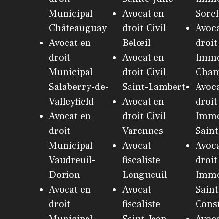
Municipal
Avocat en
Sorel
Châteauguay
droit Civil
Avoca
Avocat en
Belœil
droit
droit
Avocat en
Immo
Municipal
droit Civil
Cham
Salaberry-de-
Saint-Lambert
Avoca
Valleyfield
Avocat en
droit
Avocat en
droit Civil
Immo
droit
Varennes
Saint
Municipal
Avocat
Avoca
Vaudreuil-
fiscaliste
droit
Dorion
Longueuil
Immo
Avocat en
Avocat
Saint
droit
fiscaliste
Cons
Municipal
Saint-Jean-
Avoca