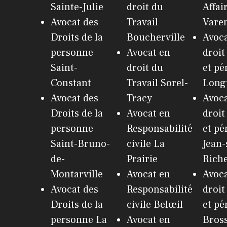
Sainte-Julie
droit du
Affai
Avocat des
Travail
Vare
Droits de la
Boucherville
Avoca
personne
Avocat en
droit
Saint-
droit du
et pé
Constant
Travail Sorel-
Long
Avocat des
Tracy
Avoca
Droits de la
Avocat en
droit
personne
Responsabilité
et pé
Saint-Bruno-
civile La
Jean-
de-
Prairie
Riche
Montarville
Avocat en
Avoca
Avocat des
Responsabilité
droit
Droits de la
civile Belœil
et pé
personne La
Avocat en
Bros