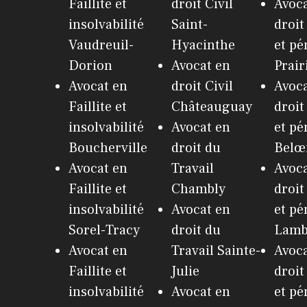
Faillite et
droit Civil
Avoca
insolvabilité
Saint-
droit
Vaudreuil-
Hyacinthe
et pé
Dorion
Avocat en
Prair
Avocat en
droit Civil
Avoca
Faillite et
Châteauguay
droit
insolvabilité
Avocat en
et pé
Boucherville
droit du
Belœ
Avocat en
Travail
Avoca
Faillite et
Chambly
droit
insolvabilité
Avocat en
et pé
Sorel-Tracy
droit du
Lamb
Avocat en
Travail Sainte-
Avoca
Faillite et
Julie
droit
insolvabilité
Avocat en
et pé