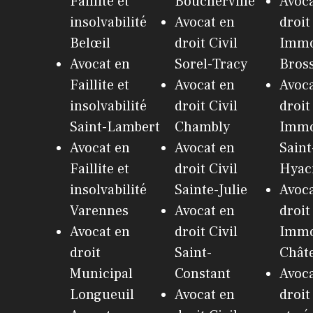
Faillite et
Boucherville
Avoca
insolvabilité
Avocat en
droit
Belœil
droit Civil
Immo
Avocat en
Sorel-Tracy
Bros
Faillite et
Avocat en
Avoca
insolvabilité
droit Civil
droit
Saint-Lambert
Chambly
Immo
Avocat en
Avocat en
Saint
Faillite et
droit Civil
Hyac
insolvabilité
Sainte-Julie
Avoca
Varennes
Avocat en
droit
Avocat en
droit Civil
Immo
droit
Saint-
Chât
Municipal
Constant
Avoca
Longueuil
Avocat en
droit