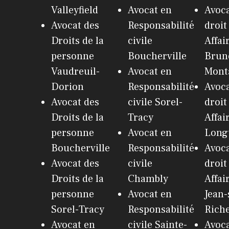
Valleyfield
Avocat en
Avoca
Avocat des
Responsabilité
droit
Droits de la
civile
Affai
personne
Boucherville
Brun
Vaudreuil-
Avocat en
Monta
Dorion
Responsabilité
Avoca
Avocat des
civile Sorel-
droit
Droits de la
Tracy
Affai
personne
Avocat en
Long
Boucherville
Responsabilité
Avoca
Avocat des
civile
droit
Droits de la
Chambly
Affai
personne
Avocat en
Jean-
Sorel-Tracy
Responsabilité
Riche
Avocat en
civile Sainte-
Avoca