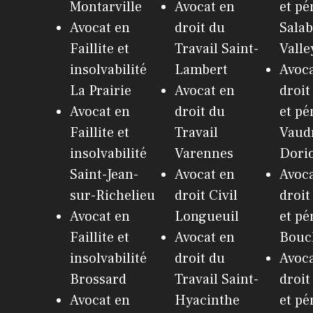
Montarville
Avocat en
et pé
Avocat en
droit du
Salab
Faillite et
Travail Saint-
Valle
insolvabilité
Lambert
Avoca
La Prairie
Avocat en
droit
Avocat en
droit du
et pé
Faillite et
Travail
Vaudr
insolvabilité
Varennes
Dori
Saint-Jean-
Avocat en
Avoca
sur-Richelieu
droit Civil
droit
Avocat en
Longueuil
et pé
Faillite et
Avocat en
Bouch
insolvabilité
droit du
Avoca
Brossard
Travail Saint-
droit
Avocat en
Hyacinthe
et pé