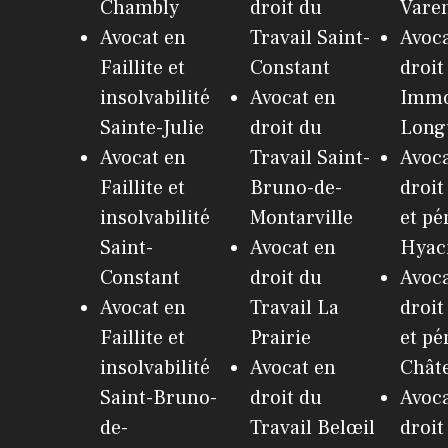
Chambly
droit du
Vare
Avocat en
Travail Saint-
Avoca
Faillite et
Constant
droit
insolvabilité
Avocat en
Immo
Sainte-Julie
droit du
Long
Avocat en
Travail Saint-
Avoca
Faillite et
Bruno-de-
droit
insolvabilité
Montarville
et pé
Saint-
Avocat en
Hyac
Constant
droit du
Avoca
Avocat en
Travail La
droit
Faillite et
Prairie
et pé
insolvabilité
Avocat en
Chât
Saint-Bruno-
droit du
Avoca
de-
Travail Belœil
droit