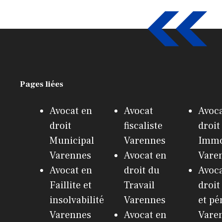
Pages liées
Avocat en
Avocat
Avoca
droit
fiscaliste
droit
Municipal
Varennes
Immo
Varennes
Avocat en
Vare
Avocat en
droit du
Avoca
Faillite et
Travail
droit
insolvabilité
Varennes
et pé
Varennes
Avocat en
Vare