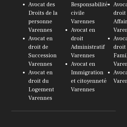
Avocat des
Responsabilité
Avoca
Droits de la
civile
droit
personne
Varennes
Affai
Varennes
Avocat en
Vare
Avocat en
droit
Avoca
droit de
Administratif
droit
Succession
Varennes
Fami
Varennes
Avocat en
Vare
Avocat en
Immigration
Avoc
droit du
et citoyenneté
Vare
Logement
Varennes
Varennes