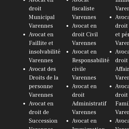
droit
fiscaliste
Vare
Municipal
Varennes
Avoca
Varennes
Avocat en
droit
Avocat en
droit Civil
et pé
Faillite et
Varennes
Vare
insolvabilité
Avocat en
Avoca
Varennes
Responsabilité
droit
Avocat des
civile
Affai
Droits de la
Varennes
Vare
personne
Avocat en
Avoca
Varennes
droit
droit
Avocat en
Administratif
Fami
droit de
Varennes
Vare
Succession
Avocat en
Avoc