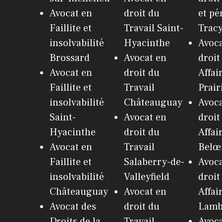
Avocat en
droit du
et pé
Faillite et
Travail Saint-
Trac
insolvabilité
Hyacinthe
Avoca
Brossard
Avocat en
droit
Avocat en
droit du
Affai
Faillite et
Travail
Prair
insolvabilité
Châteauguay
Avoca
Saint-
Avocat en
droit
Hyacinthe
droit du
Affai
Avocat en
Travail
Belœ
Faillite et
Salaberry-de-
Avoca
insolvabilité
Valleyfield
droit
Châteauguay
Avocat en
Affai
Avocat des
droit du
Lamb
Droits de la
Travail
Avoca