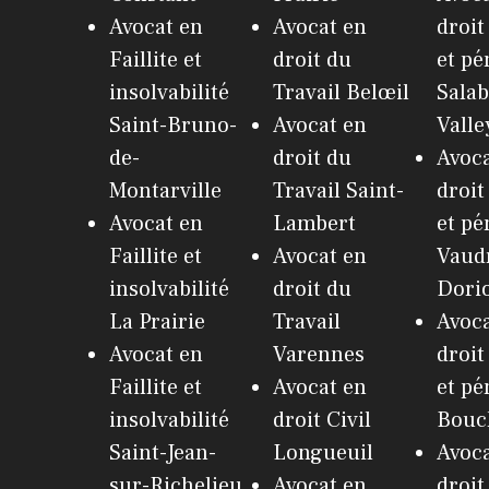
Avocat en
Avocat en
droit
Faillite et
droit du
et pé
insolvabilité
Travail Belœil
Salab
Saint-Bruno-
Avocat en
Valle
de-
droit du
Avoca
Montarville
Travail Saint-
droit
Avocat en
Lambert
et pé
Faillite et
Avocat en
Vaudr
insolvabilité
droit du
Dori
La Prairie
Travail
Avoca
Avocat en
Varennes
droit
Faillite et
Avocat en
et pé
insolvabilité
droit Civil
Bouch
Saint-Jean-
Longueuil
Avoca
sur-Richelieu
Avocat en
droit