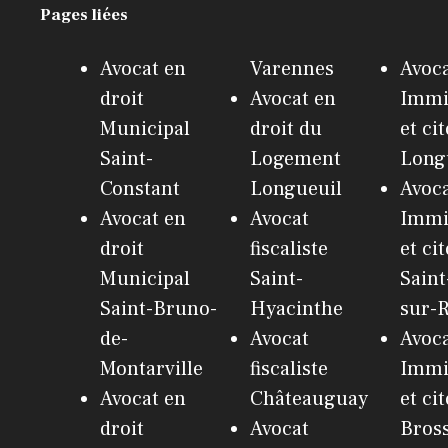
Pages liées
Avocat en
Varennes
Avoca
droit
Avocat en
Immi
Municipal
droit du
et ci
Saint-
Logement
Long
Constant
Longueuil
Avoca
Avocat en
Avocat
Immi
droit
fiscaliste
et ci
Municipal
Saint-
Saint
Saint-Bruno-
Hyacinthe
sur-R
de-
Avocat
Avoca
Montarville
fiscaliste
Immi
Avocat en
Châteauguay
et ci
droit
Avocat
Bros