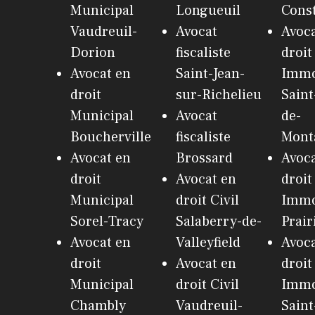
Municipal
Longueuil
Cons
Vaudreuil-
Avocat
Avoca
Dorion
fiscaliste
droit
Avocat en
Saint-Jean-
Immo
droit
sur-Richelieu
Sain
Municipal
Avocat
de-
Boucherville
fiscaliste
Monta
Avocat en
Brossard
Avoca
droit
Avocat en
droit
Municipal
droit Civil
Immo
Sorel-Tracy
Salaberry-de-
Prair
Avocat en
Valleyfield
Avoca
droit
Avocat en
droit
Municipal
droit Civil
Immo
Chambly
Vaudreuil-
Saint