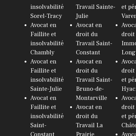
insolvabilité
Travail Sainte-
et pé
Sorel-Tracy
Julie
Vare
Avocat en
Avocat en
Avoca
Faillite et
droit du
droit
insolvabilité
Travail Saint-
Immo
Chambly
Constant
Long
Avocat en
Avocat en
Avoca
Faillite et
droit du
droit
insolvabilité
Travail Saint-
et pé
Sainte-Julie
Bruno-de-
Hyac
Avocat en
Montarville
Avoca
Faillite et
Avocat en
droit
insolvabilité
droit du
et pé
Saint-
Travail La
Chât
Constant
Prairie
Avoca