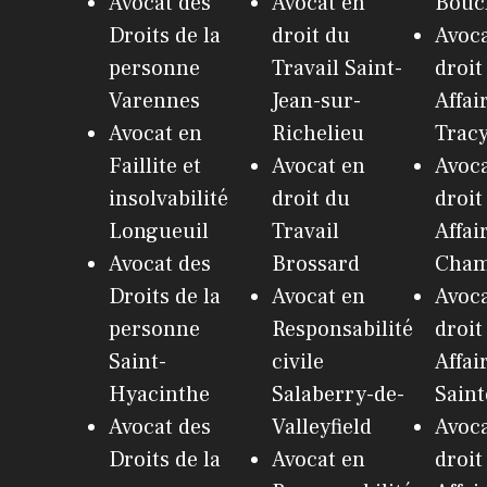
Avocat des
Avocat en
Bouch
Droits de la
droit du
Avoca
personne
Travail Saint-
droit
Varennes
Jean-sur-
Affai
Avocat en
Richelieu
Trac
Faillite et
Avocat en
Avoca
insolvabilité
droit du
droit
Longueuil
Travail
Affai
Avocat des
Brossard
Cham
Droits de la
Avocat en
Avoca
personne
Responsabilité
droit
Saint-
civile
Affai
Hyacinthe
Salaberry-de-
Saint
Avocat des
Valleyfield
Avoca
Droits de la
Avocat en
droit