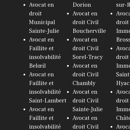
Avocat en
Dorion
sur-R
droit
Avocat en
Avoca
Municipal
droit Civil
droit
Sainte-Julie
Boucherville
Immo
Avocat en
Avocat en
Bros
Faillite et
droit Civil
Avoca
insolvabilité
Sorel-Tracy
droit
Belœil
Avocat en
Immo
Avocat en
droit Civil
Saint
Faillite et
Chambly
Hyac
insolvabilité
Avocat en
Avoca
Saint-Lambert
droit Civil
droit
Avocat en
Sainte-Julie
Immo
Faillite et
Avocat en
Chât
insolvabilité
droit Civil
Avoca