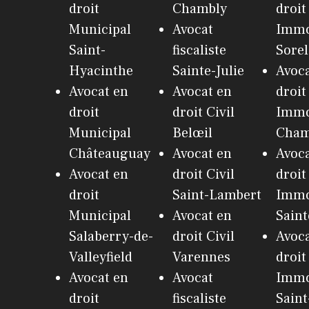
droit
Chambly
droit
Municipal
Avocat
Immo
Saint-
fiscaliste
Sorel
Hyacinthe
Sainte-Julie
Avoca
Avocat en
Avocat en
droit
droit
droit Civil
Immo
Municipal
Belœil
Cham
Châteauguay
Avocat en
Avoca
Avocat en
droit Civil
droit
droit
Saint-Lambert
Immo
Municipal
Avocat en
Saint
Salaberry-de-
droit Civil
Avoca
Valleyfield
Varennes
droit
Avocat en
Avocat
Immo
droit
fiscaliste
Saint