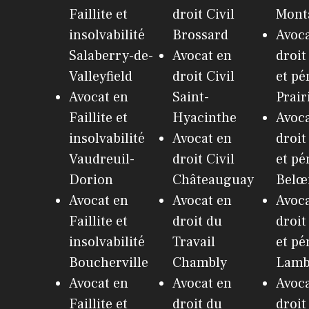
Faillite et
droit Civil
Monta
insolvabilité
Brossard
Avoca
Salaberry-de-
Avocat en
droit
Valleyfield
droit Civil
et pé
Avocat en
Saint-
Prair
Faillite et
Hyacinthe
Avoca
insolvabilité
Avocat en
droit
Vaudreuil-
droit Civil
et pé
Dorion
Châteauguay
Belœ
Avocat en
Avocat en
Avoca
Faillite et
droit du
droit
insolvabilité
Travail
et pé
Boucherville
Chambly
Lamb
Avocat en
Avocat en
Avoca
Faillite et
droit du
droit