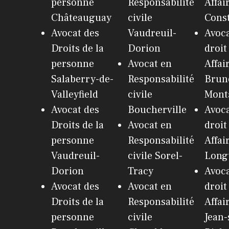
personne
Responsabilité
Affai
Châteauguay
civile
Cons
Avocat des
Vaudreuil-
Avoca
Droits de la
Dorion
droit
personne
Avocat en
Affai
Salaberry-de-
Responsabilité
Brun
Valleyfield
civile
Monta
Avocat des
Boucherville
Avoca
Droits de la
Avocat en
droit
personne
Responsabilité
Affai
Vaudreuil-
civile Sorel-
Long
Dorion
Tracy
Avoca
Avocat des
Avocat en
droit
Droits de la
Responsabilité
Affai
personne
civile
Jean-