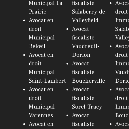
Municipal La
fiscaliste
Avoca
Prairie
Salaberry-de-
droit
Avocat en
Valleyfield
Immo
droit
Avocat
Salab
Municipal
fiscaliste
Valle
Belœil
Vaudreuil-
Avoca
Avocat en
Dorion
droit
droit
Avocat
Immo
Municipal
fiscaliste
Vaudr
Saint-Lambert
Boucherville
Dori
Avocat en
Avocat
Avoca
droit
fiscaliste
droit
Municipal
Sorel-Tracy
Immo
Varennes
Avocat
Bouch
Avocat en
fiscaliste
Avoca