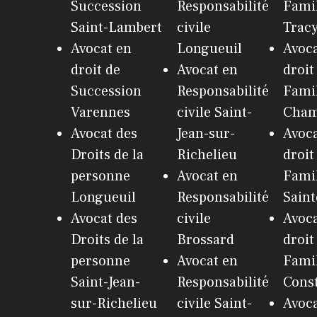
Succession
Responsabilité
Famil
Saint-Lambert
civile
Trac
Avocat en
Longueuil
Avoca
droit de
Avocat en
droit
Succession
Responsabilité
Fami
Varennes
civile Saint-
Cham
Avocat des
Jean-sur-
Avoca
Droits de la
Richelieu
droit
personne
Avocat en
Fami
Longueuil
Responsabilité
Saint
Avocat des
civile
Avoca
Droits de la
Brossard
droit
personne
Avocat en
Famil
Saint-Jean-
Responsabilité
Cons
sur-Richelieu
civile Saint-
Avoca