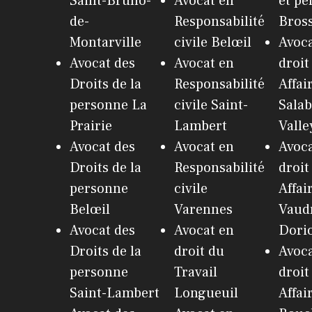
Saint-Bruno-
Avocat en
et pé
de-
Responsabilité
Bros
Montarville
civile Belœil
Avoca
Avocat des
Avocat en
droit
Droits de la
Responsabilité
Affai
personne La
civile Saint-
Salab
Prairie
Lambert
Valle
Avocat des
Avocat en
Avoca
Droits de la
Responsabilité
droit
personne
civile
Affai
Belœil
Varennes
Vaudr
Avocat des
Avocat en
Dori
Droits de la
droit du
Avoca
personne
Travail
droit
Saint-Lambert
Longueuil
Affai