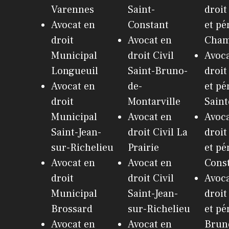
Varennes
Saint-
droit
Avocat en
Constant
et pé
droit
Avocat en
Cham
Municipal
droit Civil
Avoca
Longueuil
Saint-Bruno-
droit
Avocat en
de-
et pé
droit
Montarville
Saint
Municipal
Avocat en
Avoca
Saint-Jean-
droit Civil La
droit
sur-Richelieu
Prairie
et pé
Avocat en
Avocat en
Cons
droit
droit Civil
Avoca
Municipal
Saint-Jean-
droit
Brossard
sur-Richelieu
et pé
Avocat en
Avocat en
Brun