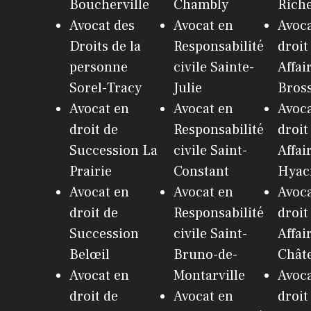
Boucherville
Chambly
Riche
Avocat des
Avocat en
Avoca
Droits de la
Responsabilité
droit
personne
civile Sainte-
Affai
Sorel-Tracy
Julie
Bros
Avocat en
Avocat en
Avoca
droit de
Responsabilité
droit
Succession La
civile Saint-
Affai
Prairie
Constant
Hyac
Avocat en
Avocat en
Avoca
droit de
Responsabilité
droit
Succession
civile Saint-
Affai
Belœil
Bruno-de-
Chât
Avocat en
Montarville
Avoca
droit de
Avocat en
droit