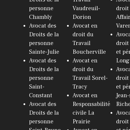
personne
Vaudreuil-
droit
Chambly
Dorion
Affai
Avocat des
Avocat en
Vare
Droits de la
droit du
Avoca
personne
Travail
droit
Sainte-Julie
Boucherville
et pé
Avocat des
Avocat en
Long
Droits de la
droit du
Avoca
personne
Travail Sorel-
droit
Saint-
Tracy
et pé
Constant
Avocat en
Jean-
Avocat des
Responsabilité
Riche
Droits de la
civile La
Avoca
personne
Prairie
droit