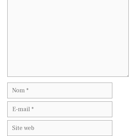
Commentaire
Nom
E-
mail
Site
web