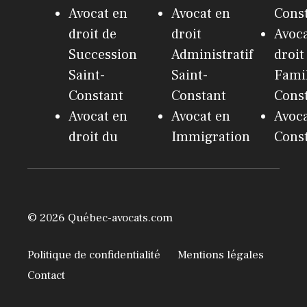
Avocat en
Avocat en
Cons
droit de
droit
Avoca
Succession
Administratif
droit
Saint-
Saint-
Famil
Constant
Constant
Cons
Avocat en
Avocat en
Avoca
droit du
Immigration
Cons
© 2026 Québec-avocats.com
Politique de confidentialité
Mentions légales
Contact