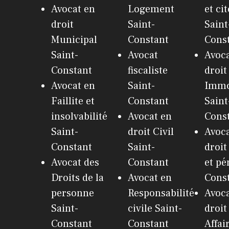
Avocat en
Logement
et ci
droit
Saint-
Saint
Municipal
Constant
Cons
Saint-
Avocat
Avoca
Constant
fiscaliste
droit
Avocat en
Saint-
Immo
Faillite et
Constant
Saint
insolvabilité
Avocat en
Cons
Saint-
droit Civil
Avoca
Constant
Saint-
droit
Avocat des
Constant
et pé
Droits de la
Avocat en
Cons
personne
Responsabilité
Avoca
Saint-
civile Saint-
droit
Constant
Constant
Affai