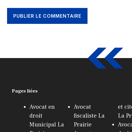
Pages liées
Avocat en
Avocat
et ci
droit
fiscaliste La
La Pr
Municipal La
Prairie
Avoca