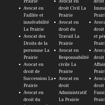
Prairie
Avocat en
droit
Avocat en
droit Civil La
Immo
Faillite et
Prairie
Prair
insolvabilité
Avocat en
Avoca
La Prairie
droit du
droit
Avocat des
Travail La
et pé
Droits de la
Prairie
Prair
personne La
Avocat en
Avoca
Prairie
Responsabilité
droit
Avocat en
civile La
Affai
droit de
Prairie
Prair
Succession La
Avocat en
Avoca
Prairie
droit
droit
Avocat en
Administratif
Famil
droit du
La Prairie
Prair