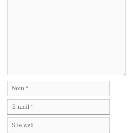
Commentaire
Nom
E-
mail
Site
web