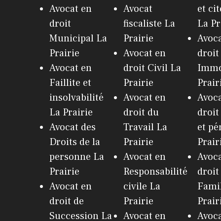
Avocat en
Avocat
et ci
droit
fiscaliste La
La Pr
Municipal La
Prairie
Avoca
Prairie
Avocat en
droit
Avocat en
droit Civil La
Immo
Faillite et
Prairie
Prair
insolvabilité
Avocat en
Avoca
La Prairie
droit du
droit
Avocat des
Travail La
et pé
Droits de la
Prairie
Prair
personne La
Avocat en
Avoca
Prairie
Responsabilité
droit
Avocat en
civile La
Famil
droit de
Prairie
Prair
Succession La
Avocat en
Avoca