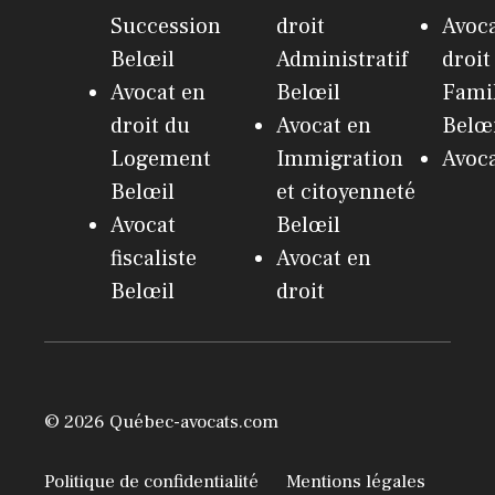
Succession
droit
Avoca
Belœil
Administratif
droit
Avocat en
Belœil
Fami
droit du
Avocat en
Belœ
Logement
Immigration
Avoca
Belœil
et citoyenneté
Avocat
Belœil
fiscaliste
Avocat en
Belœil
droit
© 2026 Québec-avocats.com
Politique de confidentialité
Mentions légales