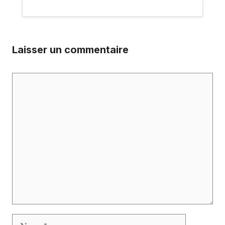
Laisser un commentaire
Commentaire
Nom