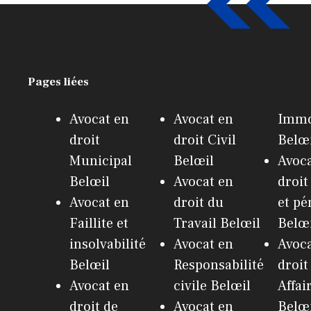
Pages liées
Avocat en
Avocat en
Immo
droit
droit Civil
Belœ
Municipal
Belœil
Avoca
Belœil
Avocat en
droit
Avocat en
droit du
et pé
Faillite et
Travail Belœil
Belœ
insolvabilité
Avocat en
Avoca
Belœil
Responsabilité
droit
Avocat en
civile Belœil
Affai
droit de
Avocat en
Belœ