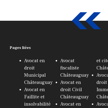
Pages liées
Avocat en
Avocat
et ci
droit
fiscaliste
Chât
Municipal
Châteauguay
Avoca
Châteauguay
Avocat en
droit
Avocat en
droit Civil
Immo
Faillite et
Châteauguay
Chât
insolvabilité
Avocat en
Avoca