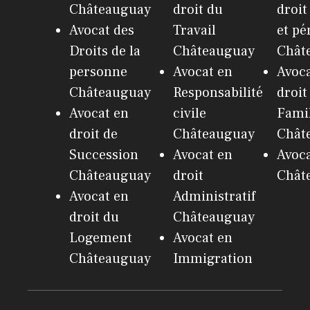
Châteauguay
droit du
droit
Avocat des
Travail
et pé
Droits de la
Châteauguay
Chât
personne
Avocat en
Avoca
Châteauguay
Responsabilité
droit
Avocat en
civile
Fami
droit de
Châteauguay
Chât
Succession
Avocat en
Avoc
Châteauguay
droit
Chât
Avocat en
Administratif
droit du
Châteauguay
Logement
Avocat en
Châteauguay
Immigration