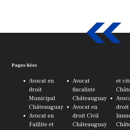
Pages liées
Avocat en
Avocat
et ci
droit
fiscaliste
Chât
Municipal
Châteauguay
Avoca
Châteauguay
Avocat en
droit
Avocat en
droit Civil
Immo
Faillite et
Châteauguay
Chât