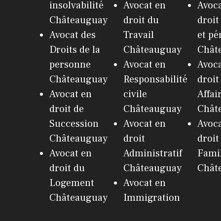
insolvabilité
Avocat en
Avoca
Châteauguay
droit du
droit
Avocat des
Travail
et pé
Droits de la
Châteauguay
Chât
personne
Avocat en
Avoca
Châteauguay
Responsabilité
droit
Avocat en
civile
Affai
droit de
Châteauguay
Chât
Succession
Avocat en
Avoca
Châteauguay
droit
droit
Avocat en
Administratif
Fami
droit du
Châteauguay
Chât
Logement
Avocat en
Châteauguay
Immigration