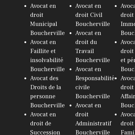
Avocat en
Avocat en
Avoca
droit
droit Civil
droit
Municipal
Boucherville
Immo
Boucherville
Avocat en
Bouch
Avocat en
droit du
Avoca
Faillite et
Travail
droit
insolvabilité
Boucherville
et pé
Boucherville
Avocat en
Bouch
Avocat des
Responsabilité
Avoca
Droits de la
civile
droit
personne
Boucherville
Affai
Boucherville
Avocat en
Bouch
Avocat en
droit
Avoca
droit de
Administratif
droit
Succession
Boucherville
Fami