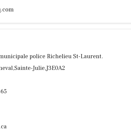
q.com
rmunicipale police Richelieu St-Laurent.
heval,Sainte-Julie,J3E0A2
465
.ca