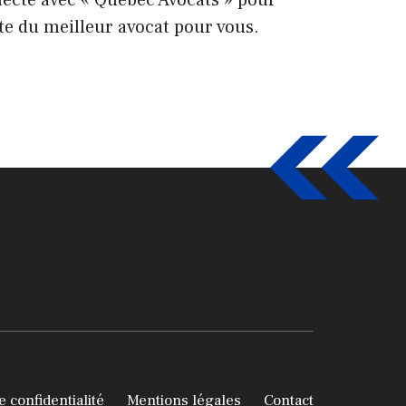
necté avec « Québec Avocats » pour
te du meilleur avocat pour vous.
e confidentialité
Mentions légales
Contact