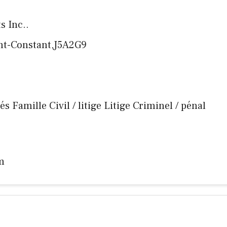
s Inc..
int-Constant,J5A2G9
és Famille Civil / litige Litige Criminel / pénal
m