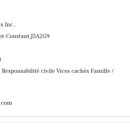
s Inc..
int-Constant,J5A2G9
3
ige Responsabilité civile Vices cachés Famille /
.com