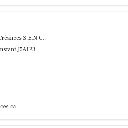
 Créances S.E.N.C..
Constant,J5A1P3
ces.ca