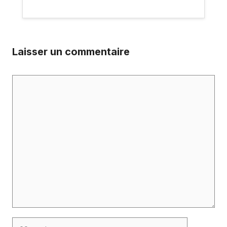
Laisser un commentaire
Commentaire
Nom