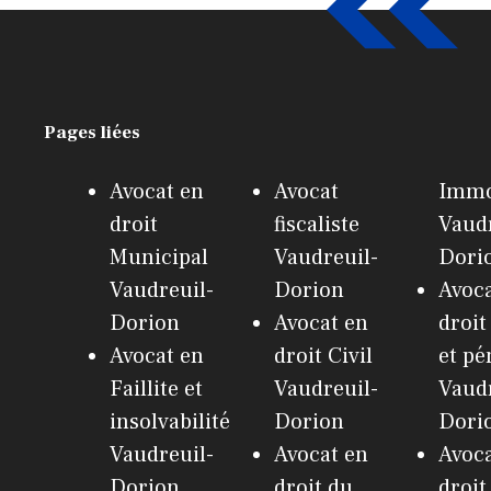
Pages liées
Avocat en
Avocat
Immo
droit
fiscaliste
Vaudr
Municipal
Vaudreuil-
Dori
Vaudreuil-
Dorion
Avoca
Dorion
Avocat en
droit
Avocat en
droit Civil
et pé
Faillite et
Vaudreuil-
Vaudr
insolvabilité
Dorion
Dori
Vaudreuil-
Avocat en
Avoca
Dorion
droit du
droit