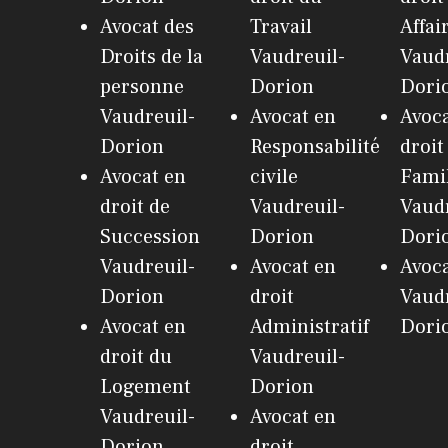
Avocat des
Travail
Affai
Droits de la
Vaudreuil-
Vaudr
personne
Dorion
Dori
Vaudreuil-
Avocat en
Avoca
Dorion
Responsabilité
droit
Avocat en
civile
Fami
droit de
Vaudreuil-
Vaudr
Succession
Dorion
Dori
Vaudreuil-
Avocat en
Avoc
Dorion
droit
Vaudr
Avocat en
Administratif
Dori
droit du
Vaudreuil-
Logement
Dorion
Vaudreuil-
Avocat en
Dorion
droit