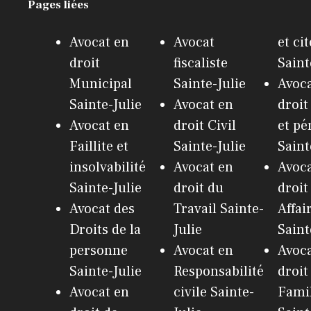
Pages liées
Avocat en
Avocat
et ci
droit
fiscaliste
Saint
Municipal
Sainte-Julie
Avoca
Sainte-Julie
Avocat en
droit
Avocat en
droit Civil
et pé
Faillite et
Sainte-Julie
Saint
insolvabilité
Avocat en
Avoca
Sainte-Julie
droit du
droit
Avocat des
Travail Sainte-
Affai
Droits de la
Julie
Saint
personne
Avocat en
Avoca
Sainte-Julie
Responsabilité
droit
Avocat en
civile Sainte-
Fami