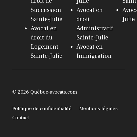
droit de
Julie
Saint
Succession
Avocat en
Avoca
Sainte-Julie
droit
Julie
Avocat en
Administratif
droit du
Sainte-Julie
Logement
Avocat en
Sainte-Julie
Immigration
© 2026 Québec-avocats.com
Politique de confidentialité
Mentions légales
Contact