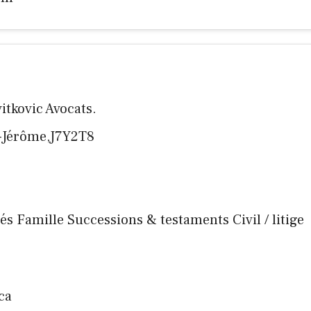
vitkovic Avocats.
t-Jérôme,J7Y2T8
nés Famille Successions & testaments Civil / litige
ca