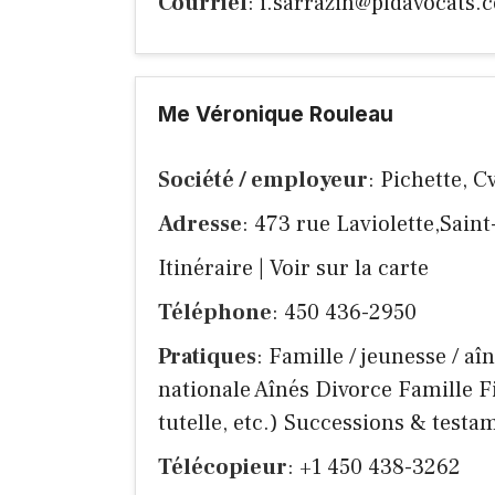
Courriel
:
i.sarrazin@pfdavocats.
Me Véronique Rouleau
Société / employeur
: Pichette, C
Adresse
: 473 rue Laviolette,Sain
Itinéraire
|
Voir sur la carte
Téléphone
: 450 436-2950
Pratiques
: Famille / jeunesse / a
nationale Aînés Divorce Famille Fi
tutelle, etc.) Successions & testame
Télécopieur
: +1 450 438-3262