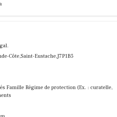
a
gal.
nde-Côte,Saint-Eustache,J7P1B5
nés Famille Régime de protection (Ex. : curatelle,
ments
om