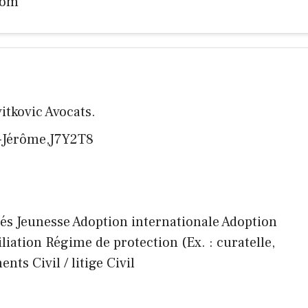
com
vitkovic Avocats.
t-Jérôme,J7Y2T8
înés Jeunesse Adoption internationale Adoption
liation Régime de protection (Ex. : curatelle,
nts Civil / litige Civil