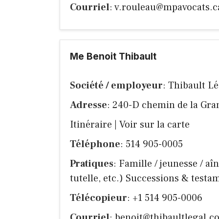
Courriel
:
v.rouleau@mpavocats.c
Me Benoit Thibault
Société / employeur
: Thibault Lé
Adresse
: 240-D chemin de la Gra
Itinéraire
|
Voir sur la carte
Téléphone
: 514 905-0005
Pratiques
: Famille / jeunesse / aî
tutelle, etc.) Successions & testa
Télécopieur
: +1 514 905-0006
Courriel
:
benoit@thibaultlegal.c