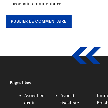
prochain commentaire.
Pages liées
Avocat en
Avocat
Immo
droit
fiscaliste
Bois