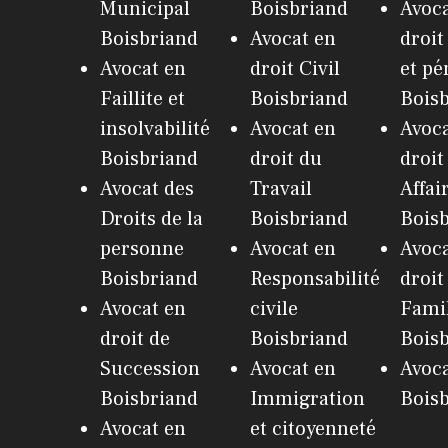
Municipal
Boisbriand
Avoca
Boisbriand
Avocat en
droit
Avocat en
droit Civil
et pé
Faillite et
Boisbriand
Bois
insolvabilité
Avocat en
Avoca
Boisbriand
droit du
droit
Avocat des
Travail
Affai
Droits de la
Boisbriand
Bois
personne
Avocat en
Avoca
Boisbriand
Responsabilité
droit
Avocat en
civile
Fami
droit de
Boisbriand
Bois
Succession
Avocat en
Avoc
Boisbriand
Immigration
Bois
Avocat en
et citoyenneté