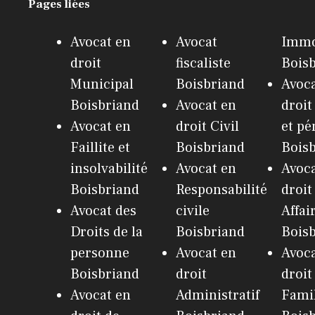
Pages liées
Avocat en
Avocat
Immo
droit
fiscaliste
Bois
Municipal
Boisbriand
Avoca
Boisbriand
Avocat en
droit
Avocat en
droit Civil
et pé
Faillite et
Boisbriand
Bois
insolvabilité
Avocat en
Avoca
Boisbriand
Responsabilité
droit
Avocat des
civile
Affai
Droits de la
Boisbriand
Bois
personne
Avocat en
Avoca
Boisbriand
droit
droit
Avocat en
Administratif
Fami