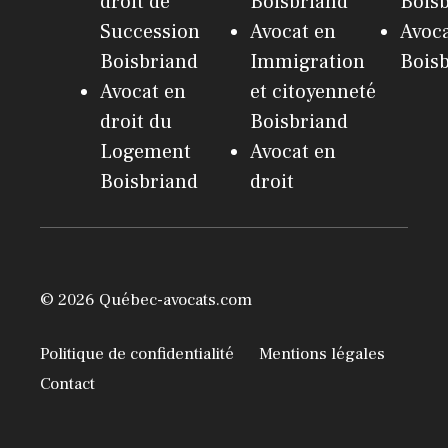
droit de
Boisbriand
Bois
Succession
Avocat en
Avoc
Boisbriand
Immigration
Bois
Avocat en
et citoyenneté
droit du
Boisbriand
Logement
Avocat en
Boisbriand
droit
© 2026 Québec-avocats.com
Politique de confidentialité
Mentions légales
Contact