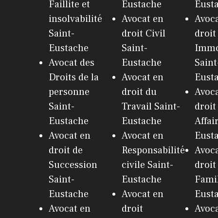
Faillite et
Eustache
Eust
insolvabilité
Avocat en
Avoca
Saint-
droit Civil
droit
Eustache
Saint-
Immo
Avocat des
Eustache
Saint
Droits de la
Avocat en
Eust
personne
droit du
Avoca
Saint-
Travail Saint-
droit
Eustache
Eustache
Affai
Avocat en
Avocat en
Eust
droit de
Responsabilité
Avoca
Succession
civile Saint-
droit
Saint-
Eustache
Famil
Eustache
Avocat en
Eust
Avocat en
droit
Avoca