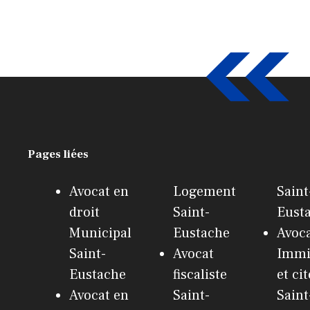
Pages liées
Avocat en
Logement
Saint
droit
Saint-
Eust
Municipal
Eustache
Avoca
Saint-
Avocat
Immi
Eustache
fiscaliste
et ci
Avocat en
Saint-
Saint