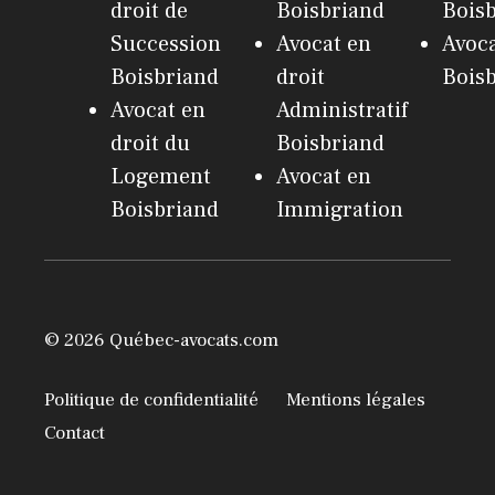
droit de
Boisbriand
Bois
Succession
Avocat en
Avoc
Boisbriand
droit
Bois
Avocat en
Administratif
droit du
Boisbriand
Logement
Avocat en
Boisbriand
Immigration
© 2026 Québec-avocats.com
Politique de confidentialité
Mentions légales
Contact