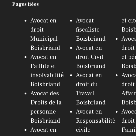
Pages liées
Avocat en
Avocat
et ci
droit
fiscaliste
Bois
Municipal
Boisbriand
Avoca
Boisbriand
Avocat en
droit
Avocat en
droit Civil
et pé
Faillite et
Boisbriand
Bois
insolvabilité
Avocat en
Avoca
Boisbriand
droit du
droit
Avocat des
Travail
Affai
Droits de la
Boisbriand
Bois
personne
Avocat en
Avoca
Boisbriand
Responsabilité
droit
Avocat en
civile
Fami