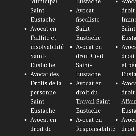
Municipal
Eustache
Avoca
Saint-
Avocat
droit
Eustache
fiscaliste
Immo
Avocat en
Saint-
Saint
Faillite et
Eustache
Eust
insolvabilité
Avocat en
Avoca
Saint-
droit Civil
droit
Eustache
Saint-
et pé
Avocat des
Eustache
Eust
Droits de la
Avocat en
Avoca
personne
droit du
droit
Saint-
Travail Saint-
Affai
Eustache
Eustache
Eust
Avocat en
Avocat en
Avoca
droit de
Responsabilité
droit