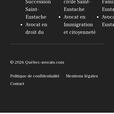
Succession
civile Saint-
Famil
Saint-
Eustache
Eust
Eustache
Avocat en
Avoca
Avocat en
Immigration
Eust
droit du
et citoyenneté
© 2026 Québec-avocats.com
Politique de confidentialité
Mentions légales
Contact