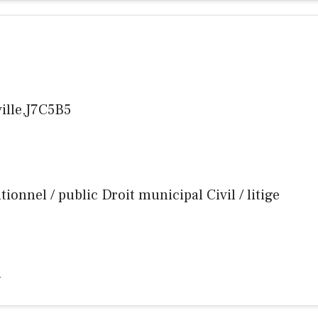
ville,J7C5B5
utionnel / public Droit municipal Civil / litige
m