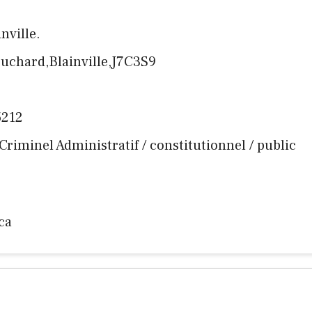
inville.
uchard,Blainville,J7C3S9
5212
 Criminel Administratif / constitutionnel / public
ca