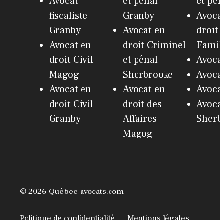
Avocat
et pénal
et pé
fiscaliste
Granby
Avoca
Granby
Avocat en
droit
Avocat en
droit Criminel
Famil
droit Civil
et pénal
Avoc
Magog
Sherbrooke
Avoc
Avocat en
Avocat en
Avoca
droit Civil
droit des
Avoc
Granby
Affaires
Sher
Magog
© 2026 Québec-avocats.com
Politique de confidentialité
Mentions légales