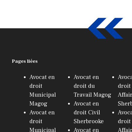
Pages liées
Avocat en
Avocat en
Avoca
droit
droit du
droit
Municipal
Travail Magog
Affai
Magog
Avocat en
Sher
Avocat en
droit Civil
Avoca
droit
Sherbrooke
droit
Municipal
Avocat en
Affai