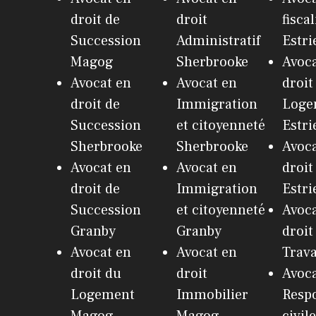
droit de
droit
fiscal
Succession
Administratif
Estri
Magog
Sherbrooke
Avoca
Avocat en
Avocat en
droit
droit de
Immigration
Loge
Succession
et citoyenneté
Estri
Sherbrooke
Sherbrooke
Avoca
Avocat en
Avocat en
droit
droit de
Immigration
Estri
Succession
et citoyenneté
Avoca
Granby
Granby
droit
Avocat en
Avocat en
Trava
droit du
droit
Avoca
Logement
Immobilier
Respo
Magog
Magog
civil