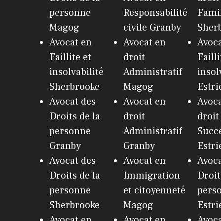
personne
Responsabilité
Fami
Magog
civile Granby
Sher
Avocat en
Avocat en
Avoca
Faillite et
droit
Failli
insolvabilité
Administratif
insol
Sherbrooke
Magog
Estri
Avocat des
Avocat en
Avoca
Droits de la
droit
droit
personne
Administratif
Succ
Granby
Granby
Estri
Avocat des
Avocat en
Avoca
Droits de la
Immigration
Droit
personne
et citoyenneté
pers
Sherbrooke
Magog
Estri
Avocat en
Avocat en
Avoc