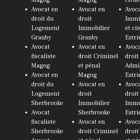
Avocat en
Avocat en
Avoca
droit du
droit
Immi
Logement
Immobilier
et ci
Granby
Granby
Estri
Avocat
Avocat en
Avoca
fiscaliste
droit Criminel
droit
Magog
et pénal
Admin
Avocat en
Magog
Estri
droit du
Avocat en
Avoca
Logement
droit
droit
Sherbrooke
Immobilier
Immo
Avocat
Sherbrooke
Estri
fiscaliste
Avocat en
Avoca
Sherbrooke
droit Criminel
droit