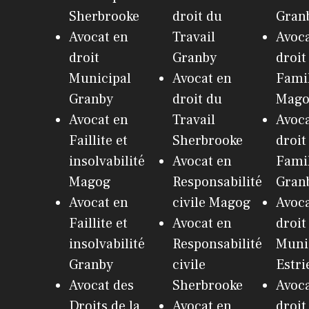
Sherbrooke
droit du
Gran
Avocat en
Travail
Avoca
droit
Granby
droit
Municipal
Avocat en
Fami
Granby
droit du
Mag
Avocat en
Travail
Avoca
Faillite et
Sherbrooke
droit
insolvabilité
Avocat en
Fami
Magog
Responsabilité
Gran
Avocat en
civile Magog
Avoca
Faillite et
Avocat en
droit
insolvabilité
Responsabilité
Muni
Granby
civile
Estri
Avocat des
Sherbrooke
Avoca
Droits de la
Avocat en
droit