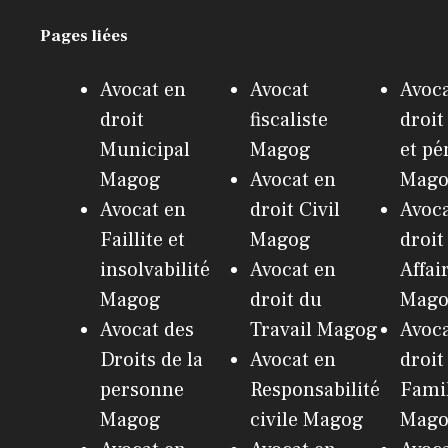
Pages liées
Avocat en
Avocat
Avoca
droit
fiscaliste
droit
Municipal
Magog
et pé
Magog
Avocat en
Mag
Avocat en
droit Civil
Avoca
Faillite et
Magog
droit
insolvabilité
Avocat en
Affai
Magog
droit du
Mag
Avocat des
Travail Magog
Avoca
Droits de la
Avocat en
droit
personne
Responsabilité
Fami
Magog
civile Magog
Mag