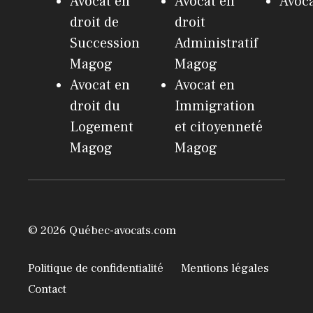
Avocat en
Avocat en
Avoc
droit de
droit
Succession
Administratif
Magog
Magog
Avocat en
Avocat en
droit du
Immigration
Logement
et citoyenneté
Magog
Magog
© 2026 Québec-avocats.com
Politique de confidentialité
Mentions légales
Contact