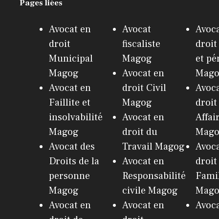
Pages liées
Avocat en
Avocat
Avoca
droit
fiscaliste
droit
Municipal
Magog
et pé
Magog
Avocat en
Mag
Avocat en
droit Civil
Avoca
Faillite et
Magog
droit
insolvabilité
Avocat en
Affai
Magog
droit du
Mag
Avocat des
Travail Magog
Avoca
Droits de la
Avocat en
droit
personne
Responsabilité
Fami
Magog
civile Magog
Mag
Avocat en
Avocat en
Avoc