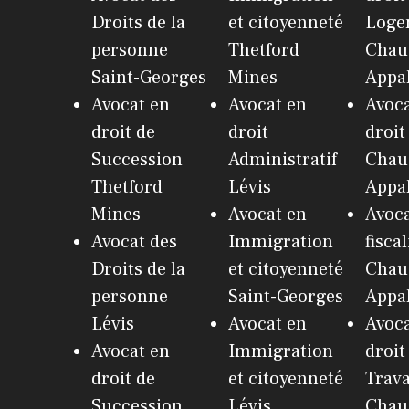
Droits de la
et citoyenneté
Loge
personne
Thetford
Chau
Saint-Georges
Mines
Appa
Avocat en
Avocat en
Avoca
droit de
droit
droit
Succession
Administratif
Chau
Thetford
Lévis
Appa
Mines
Avocat en
Avoc
Avocat des
Immigration
fiscal
Droits de la
et citoyenneté
Chau
personne
Saint-Georges
Appa
Lévis
Avocat en
Avoca
Avocat en
Immigration
droit
droit de
et citoyenneté
Trava
Succession
Lévis
Chau