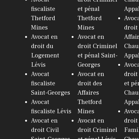
fiscaliste
et pénal
Appa
Thetford
Thetford
Avoca
Mines
Mines
droit
Avocat en
Avocat en
Affai
droit du
droit Criminel
Chau
Logement
et pénal Saint-
Appa
Lévis
Georges
Avoca
Avocat
Avocat en
droit
fiscaliste
droit des
et pé
Saint-Georges
Affaires
Chau
Avocat
Thetford
Appa
fiscaliste Lévis
Mines
Avoca
Avocat en
Avocat en
droit
droit Civil
droit Criminel
Fami