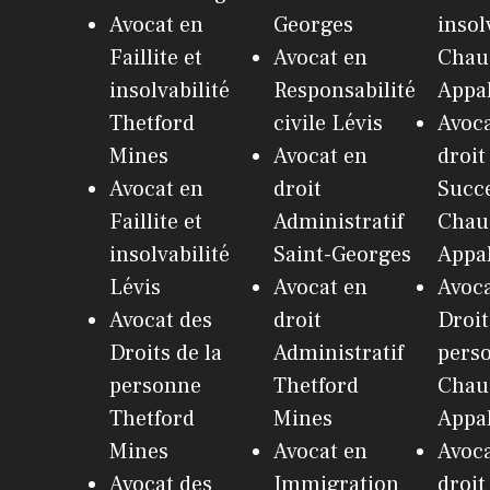
Avocat en
Georges
insol
Faillite et
Avocat en
Chau
insolvabilité
Responsabilité
Appa
Thetford
civile Lévis
Avoca
Mines
Avocat en
droit
Avocat en
droit
Succ
Faillite et
Administratif
Chau
insolvabilité
Saint-Georges
Appa
Lévis
Avocat en
Avoca
Avocat des
droit
Droit
Droits de la
Administratif
pers
personne
Thetford
Chau
Thetford
Mines
Appa
Mines
Avocat en
Avoca
Avocat des
Immigration
droit