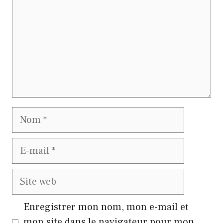
Nom
E-
mail
Site
web
Enregistrer mon nom, mon e-mail et
mon site dans le navigateur pour mon