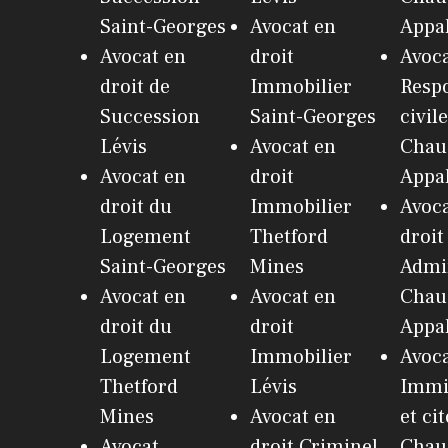
Saint-Georges
Avocat en
Appa
Avocat en
droit
Avoca
droit de
Immobilier
Respo
Succession
Saint-Georges
civile
Lévis
Avocat en
Chau
Avocat en
droit
Appa
droit du
Immobilier
Avoca
Logement
Thetford
droit
Saint-Georges
Mines
Admin
Avocat en
Avocat en
Chau
droit du
droit
Appa
Logement
Immobilier
Avoca
Thetford
Lévis
Immi
Mines
Avocat en
et ci
Avocat
droit Criminel
Chau