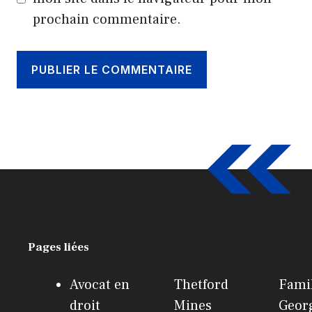
prochain commentaire.
Pages liées
Avocat en
Thetford
Famil
droit
Mines
Geor