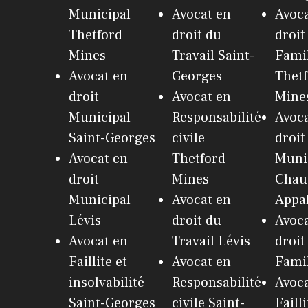
Municipal
Avocat en
Avoca
Thetford
droit du
droit
Mines
Travail Saint-
Fami
Avocat en
Georges
Thet
droit
Avocat en
Mine
Municipal
Responsabilité
Avoca
Saint-Georges
civile
droit
Avocat en
Thetford
Muni
droit
Mines
Chau
Municipal
Avocat en
Appa
Lévis
droit du
Avoca
Avocat en
Travail Lévis
droit
Faillite et
Avocat en
Famil
insolvabilité
Responsabilité
Avoca
Saint-Georges
civile Saint-
Failli