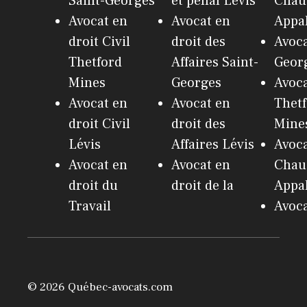
Saint-Georges
et pénal Lévis
Chau
Avocat en
Avocat en
Appa
droit Civil
droit des
Avoca
Thetford
Affaires Saint-
Geor
Mines
Georges
Avoc
Avocat en
Avocat en
Thet
droit Civil
droit des
Mine
Lévis
Affaires Lévis
Avoc
Avocat en
Avocat en
Chau
droit du
droit de la
Appa
Travail
Avoca
© 2026 Québec-avocats.com