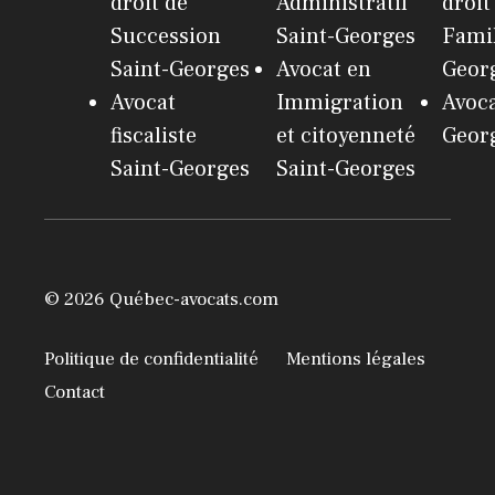
droit de
Administratif
droit
Succession
Saint-Georges
Famil
Saint-Georges
Avocat en
Geor
Avocat
Immigration
Avoca
fiscaliste
et citoyenneté
Geor
Saint-Georges
Saint-Georges
© 2026 Québec-avocats.com
Politique de confidentialité
Mentions légales
Contact