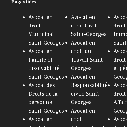
Pages liées
Avocat en
Avocat en
Avoca
droit
droit Civil
droit
Municipal
Saint-Georges
Immo
Saint-Georges
Avocat en
Sain
Avocat en
droit du
Avoca
Faillite et
Travail Saint-
droit
insolvabilité
Georges
et pé
Saint-Georges
Avocat en
Geor
Avocat des
Responsabilité
Avoca
Droits de la
civile Saint-
droit
personne
Georges
Affai
Saint-Georges
Avocat en
Geor
Avocat en
droit
Avoca