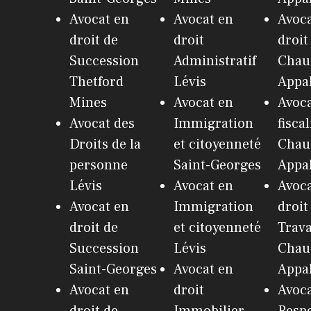
Avocat en
Avocat en
Avoca
droit de
droit
droit
Succession
Administratif
Chau
Thetford
Lévis
Appa
Mines
Avocat en
Avoc
Avocat des
Immigration
fiscal
Droits de la
et citoyenneté
Chau
personne
Saint-Georges
Appa
Lévis
Avocat en
Avoca
Avocat en
Immigration
droit
droit de
et citoyenneté
Trava
Succession
Lévis
Chau
Saint-Georges
Avocat en
Appa
Avocat en
droit
Avoca
droit de
Immobilier
Respo