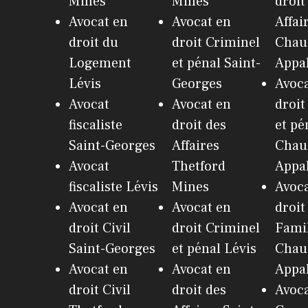
Mines
Mines
droit
Avocat en
Avocat en
Affai
droit du
droit Criminel
Chau
Logement
et pénal Saint-
Appa
Lévis
Georges
Avoca
Avocat
Avocat en
droit
fiscaliste
droit des
et pé
Saint-Georges
Affaires
Chau
Avocat
Thetford
Appa
fiscaliste Lévis
Mines
Avoca
Avocat en
Avocat en
droit
droit Civil
droit Criminel
Fami
Saint-Georges
et pénal Lévis
Chau
Avocat en
Avocat en
Appa
droit Civil
droit des
Avoca