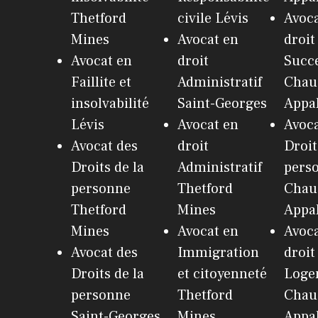
Thetford
civile Lévis
Avoca
Mines
Avocat en
droit
Avocat en
droit
Succ
Faillite et
Administratif
Chau
insolvabilité
Saint-Georges
Appa
Lévis
Avocat en
Avoca
Avocat des
droit
Droit
Droits de la
Administratif
pers
personne
Thetford
Chau
Thetford
Mines
Appa
Mines
Avocat en
Avoca
Avocat des
Immigration
droit
Droits de la
et citoyenneté
Loge
personne
Thetford
Chau
Saint-Georges
Mines
Appa