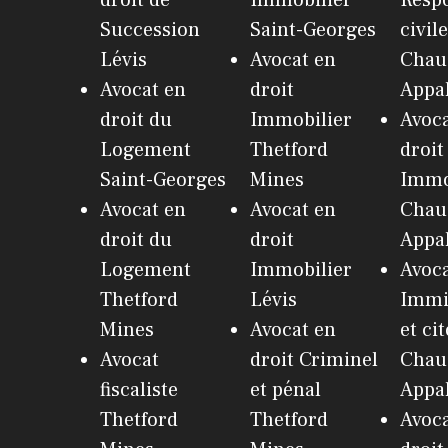
Succession
Saint-Georges
civile
Lévis
Avocat en
Chau
Avocat en
droit
Appa
droit du
Immobilier
Avoca
Logement
Thetford
droit
Saint-Georges
Mines
Immo
Avocat en
Avocat en
Chau
droit du
droit
Appa
Logement
Immobilier
Avoca
Thetford
Lévis
Immi
Mines
Avocat en
et ci
Avocat
droit Criminel
Chau
fiscaliste
et pénal
Appa
Thetford
Thetford
Avoca