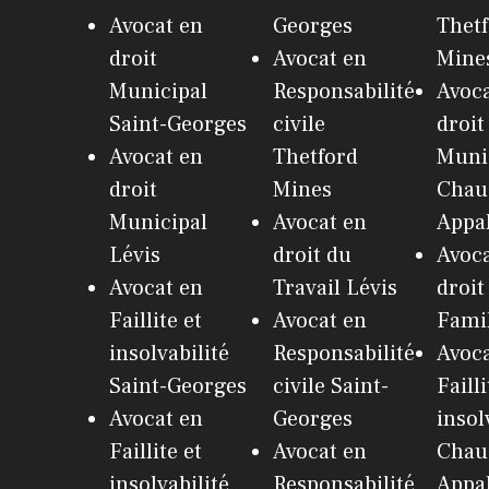
Avocat en
Georges
Thet
droit
Avocat en
Mine
Municipal
Responsabilité
Avoca
Saint-Georges
civile
droit
Avocat en
Thetford
Muni
droit
Mines
Chau
Municipal
Avocat en
Appa
Lévis
droit du
Avoca
Avocat en
Travail Lévis
droit
Faillite et
Avocat en
Famil
insolvabilité
Responsabilité
Avoca
Saint-Georges
civile Saint-
Failli
Avocat en
Georges
insol
Faillite et
Avocat en
Chau
insolvabilité
Responsabilité
Appa