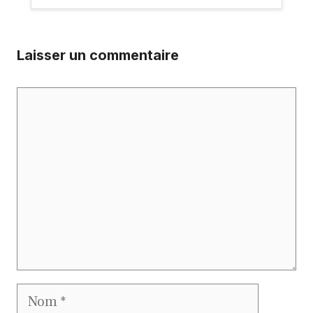
Laisser un commentaire
Commentaire
Nom