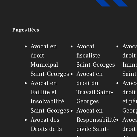
Pages liées
Avocat en
Avocat
Avoca
droit
fiscaliste
droit
Municipal
Saint-Georges
Immo
Saint-Georges
Avocat en
Sain
Avocat en
droit du
Avoca
Faillite et
Travail Saint-
droit
insolvabilité
Georges
et pé
Saint-Georges
Avocat en
Geor
Avocat des
Responsabilité
Avoca
Droits de la
civile Saint-
droit