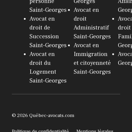
personne
Georges
Affai
Saint-Georges
Avocat en
Geor
Avocat en
droit
Avoca
droit de
Administratif
droit
Succession
Saint-Georges
Famil
Saint-Georges
Avocat en
Geor
Avocat en
Immigration
Avoca
droit du
et citoyenneté
Geor
Logement
Saint-Georges
Saint-Georges
© 2026 Québec-avocats.com
Politique de confidentialité
Mentions légales