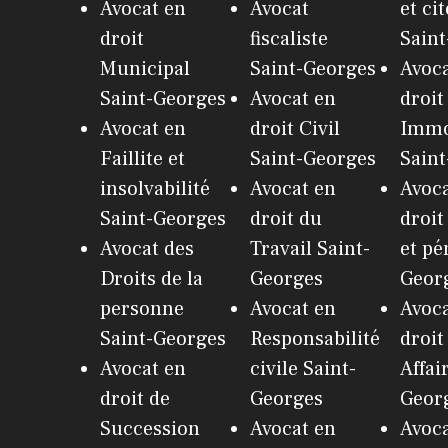
Avocat en
Avocat
et ci
droit
fiscaliste
Sain
Municipal
Saint-Georges
Avoca
Saint-Georges
Avocat en
droit
Avocat en
droit Civil
Immo
Faillite et
Saint-Georges
Sain
insolvabilité
Avocat en
Avoca
Saint-Georges
droit du
droit
Avocat des
Travail Saint-
et pé
Droits de la
Georges
Geor
personne
Avocat en
Avoca
Saint-Georges
Responsabilité
droit
Avocat en
civile Saint-
Affai
droit de
Georges
Geor
Succession
Avocat en
Avoca