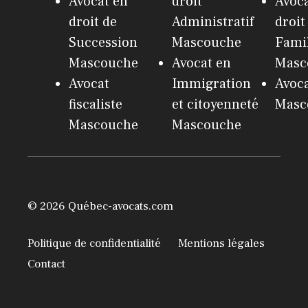
Avocat en
droit
Avoca
droit de
Administratif
droit
Succession
Mascouche
Fami
Mascouche
Avocat en
Masc
Avocat
Immigration
Avoc
fiscaliste
et citoyenneté
Masc
Mascouche
Mascouche
© 2026 Québec-avocats.com
Politique de confidentialité
Mentions légales
Contact