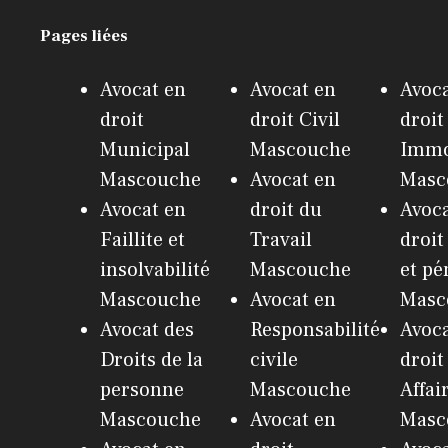
Pages liées
Avocat en
Avocat en
Avoca
droit
droit Civil
droit
Municipal
Mascouche
Immo
Mascouche
Avocat en
Masc
Avocat en
droit du
Avoca
Faillite et
Travail
droit
insolvabilité
Mascouche
et pé
Mascouche
Avocat en
Masc
Avocat des
Responsabilité
Avoca
Droits de la
civile
droit
personne
Mascouche
Affai
Mascouche
Avocat en
Masc