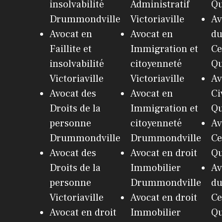
insolvabilité
Administratif
Q
Drummondville
Victoriaville
Av
Avocat en
Avocat en
du
Faillite et
Immigration et
Ce
insolvabilité
citoyenneté
Q
Victoriaville
Victoriaville
Av
Avocat des
Avocat en
Ci
Droits de la
Immigration et
Q
personne
citoyenneté
Av
Drummondville
Drummondville
Ce
Avocat des
Avocat en droit
Q
Droits de la
Immobilier
Av
personne
Drummondville
du
Victoriaville
Avocat en droit
Ce
Avocat en droit
Immobilier
Q