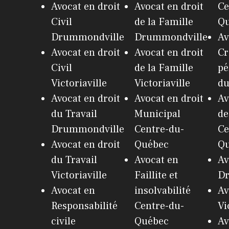
Avocat en droit
Avocat en droit
Ce
Civil
de la Famille
Q
Drummondville
Drummondville
Av
Avocat en droit
Avocat en droit
Cr
Civil
de la Famille
pé
Victoriaville
Victoriaville
du
Avocat en droit
Avocat en droit
Av
du Travail
Municipal
de
Drummondville
Centre-du-
Ce
Avocat en droit
Québec
Q
du Travail
Avocat en
Av
Victoriaville
Faillite et
Dr
Avocat en
insolvabilité
Av
Responsabilité
Centre-du-
Vi
civile
Québec
Av