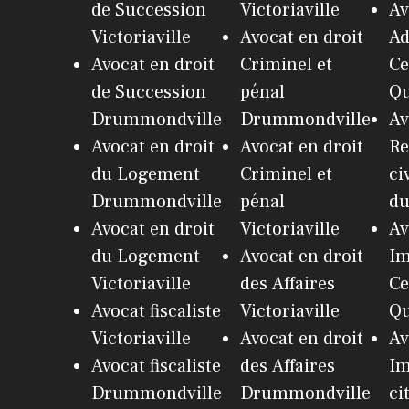
de Succession
Victoriaville
Av
Victoriaville
Avocat en droit
Ad
Avocat en droit
Criminel et
Ce
de Succession
pénal
Q
Drummondville
Drummondville
Av
Avocat en droit
Avocat en droit
Re
du Logement
Criminel et
ci
Drummondville
pénal
du
Avocat en droit
Victoriaville
Av
du Logement
Avocat en droit
Im
Victoriaville
des Affaires
Ce
Avocat fiscaliste
Victoriaville
Q
Victoriaville
Avocat en droit
Av
Avocat fiscaliste
des Affaires
Im
Drummondville
Drummondville
ci