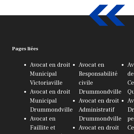
Pages liées
Avocat en droit
Avocat en
Av
Municipal
Responsabilité
de
Victoriaville
civile
Ce
Avocat en droit
Drummondville
Q
Municipal
Avocat en droit
Av
Drummondville
Administratif
Dr
Avocat en
Drummondville
pe
Faillite et
Avocat en droit
Ce