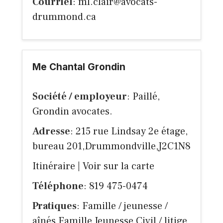
Courriel
:
ml.clair@avocats-
drummond.ca
Me Chantal Grondin
Société / employeur
: Paillé,
Grondin avocates.
Adresse
: 215 rue Lindsay 2e étage,
bureau 201,Drummondville,J2C1N8
Itinéraire
|
Voir sur la carte
Téléphone
: 819 475-0474
Pratiques
: Famille / jeunesse /
aînés Famille Jeunesse Civil / litige