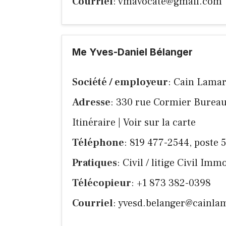
Courriel
:
vmavocate@gmail.com
Me Yves-Daniel Bélanger
Société / employeur
: Cain Lamarr
Adresse
: 330 rue Cormier Burea
Itinéraire
|
Voir sur la carte
Téléphone
: 819 477-2544, poste 
Pratiques
: Civil / litige Civil Im
Télécopieur
: +1 873 382-0398
Courriel
:
yvesd.belanger@cainla