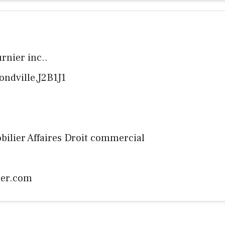
rnier inc..
ndville,J2B1J1
mobilier Affaires Droit commercial
ier.com