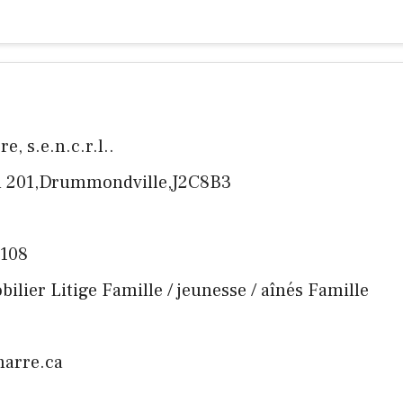
e, s.e.n.c.r.l..
u 201,Drummondville,J2C8B3
5108
mobilier Litige Famille / jeunesse / aînés Famille
marre.ca