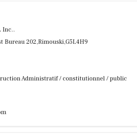
 Inc..
uest Bureau 202,Rimouski,G5L4H9
struction Administratif / constitutionnel / public
com