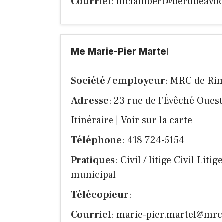
Courriel
:
mclambert@berubeavoc
Me Marie-Pier Martel
Société / employeur
: MRC de Rim
Adresse
: 23 rue de l'Évêché Ou
Itinéraire
|
Voir sur la carte
Téléphone
: 418 724-5154
Pratiques
: Civil / litige Civil Lit
municipal
Télécopieur
:
Courriel
:
marie-pier.martel@mrc