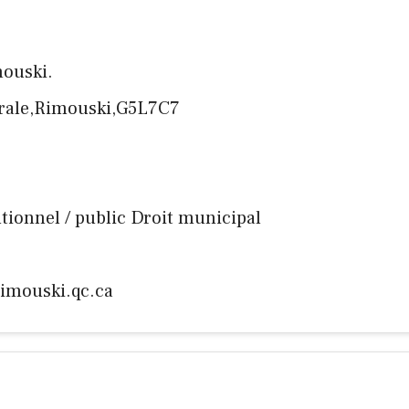
mouski.
drale,Rimouski,G5L7C7
tutionnel / public Droit municipal
rimouski.qc.ca