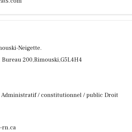
ats.com
ouski-Neigette.
est Bureau 200,Rimouski,G5L4H4
ige Administratif / constitutionnel / public Droit
-rn.ca