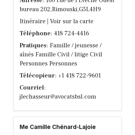
Adresse
: 160 rue de l'Évêché Ouest
bureau 202,Rimouski,G5L4H9
Itinéraire
|
Voir sur la carte
Téléphone
: 418 724-4416
Pratiques
: Famille / jeunesse /
aînés Famille Civil / litige Civil
Personnes Personnes
Télécopieur
: +1 418 722-9601
Courriel
:
jlechasseur@avocatsbsl.com
Me Camille Chénard-Lajoie