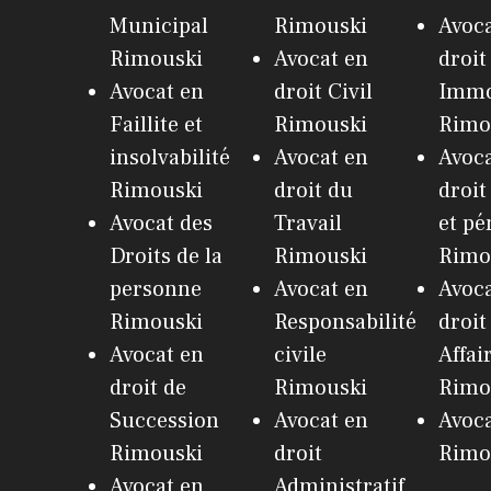
Municipal
Rimouski
Avoca
Rimouski
Avocat en
droit
Avocat en
droit Civil
Immo
Faillite et
Rimouski
Rimo
insolvabilité
Avocat en
Avoca
Rimouski
droit du
droit
Avocat des
Travail
et pé
Droits de la
Rimouski
Rimo
personne
Avocat en
Avoca
Rimouski
Responsabilité
droit
Avocat en
civile
Affai
droit de
Rimouski
Rimo
Succession
Avocat en
Avoc
Rimouski
droit
Rimo
Avocat en
Administratif