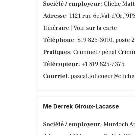
Société / employeur
: Cliche Matt
Adresse
: 1121 rue 6e,Val-d'Or,J9
Itinéraire
|
Voir sur la carte
Téléphone
: 819 825-3010, poste 
Pratiques
: Criminel / pénal Crimine
Télécopieur
: +1 819 825-7375
Courriel
:
pascal.jolicoeur@clich
Me Derrek Giroux-Lacasse
Société / employeur
: Murdoch Ar