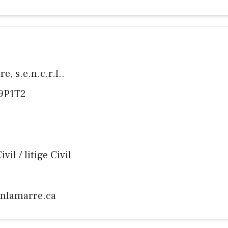
e, s.e.n.c.r.l..
J9P1T2
il / litige Civil
inlamarre.ca