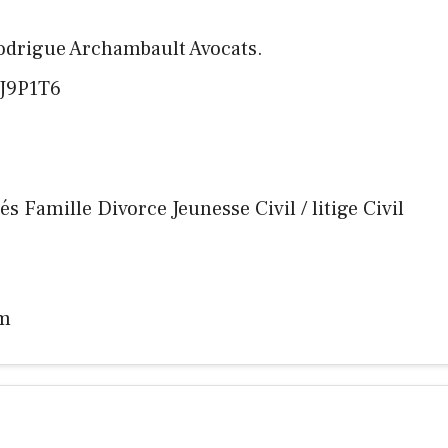
odrigue Archambault Avocats.
,J9P1T6
nés Famille Divorce Jeunesse Civil / litige Civil
om