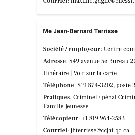
Courriel
:
maxime.gagne@cnesst.
Me Jean-Bernard Terrisse
Société / employeur
: Centre com
Adresse
: 849 avenue 5e Bureau 2
Itinéraire
|
Voir sur la carte
Téléphone
: 819 874-3202, poste 
Pratiques
: Criminel / pénal Crimine
Famille Jeunesse
Télécopieur
: +1 819 964-2583
Courriel
:
jbterrisse@ccjat.qc.ca