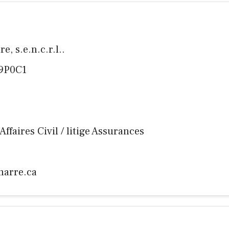
e, s.e.n.c.r.l..
J9P0C1
 Affaires Civil / litige Assurances
marre.ca