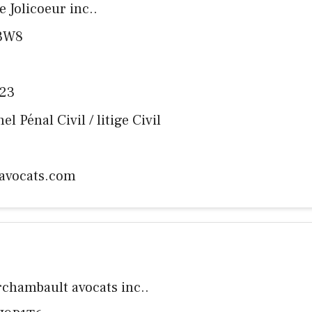
e Jolicoeur inc..
P3W8
223
l Pénal Civil / litige Civil
eavocats.com
chambault avocats inc..