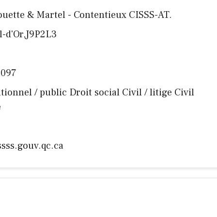
ouette & Martel - Contentieux CISSS-AT.
l-d'Or,J9P2L3
4097
tionnel / public Droit social Civil / litige Civil
e
ssss.gouv.qc.ca