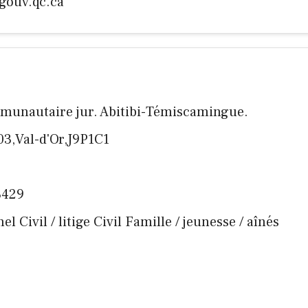
gouv.qc.ca
munautaire jur. Abitibi-Témiscamingue.
03,Val-d'Or,J9P1C1
3429
l Civil / litige Civil Famille / jeunesse / aînés