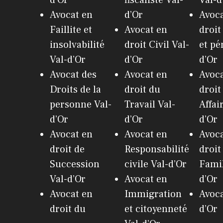
Avocat en
d’Or
Avoca
Faillite et
Avocat en
droit
insolvabilité
droit Civil Val-
et pé
Val-d’Or
d’Or
d’Or
Avocat des
Avocat en
Avoca
Droits de la
droit du
droit
personne Val-
Travail Val-
Affai
d’Or
d’Or
d’Or
Avocat en
Avocat en
Avoca
droit de
Responsabilité
droit
Succession
civile Val-d’Or
Famil
Val-d’Or
Avocat en
d’Or
Avocat en
Immigration
Avoca
droit du
et citoyenneté
d’Or