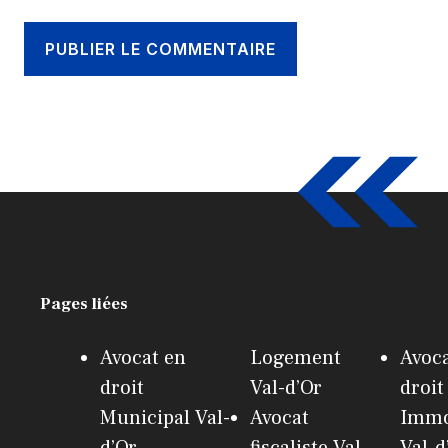
Pages liées
Avocat en
Logement
Avoca
droit
Val-d’Or
droit
Municipal Val-
Avocat
Immo
d’Or
fiscaliste Val-
Val-d