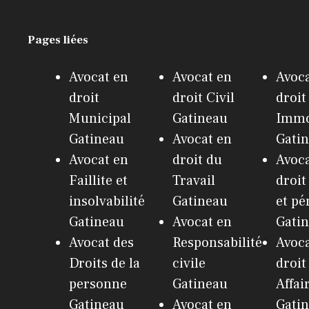
Pages liées
Avocat en
Avocat en
Avoca
droit
droit Civil
droit
Municipal
Gatineau
Immo
Gatineau
Avocat en
Gati
Avocat en
droit du
Avoca
Faillite et
Travail
droit
insolvabilité
Gatineau
et pé
Gatineau
Avocat en
Gati
Avocat des
Responsabilité
Avoca
Droits de la
civile
droit
personne
Gatineau
Affai
Gatineau
Avocat en
Gati