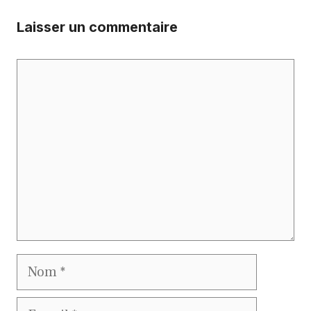
Laisser un commentaire
Commentaire
Nom
E-