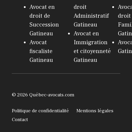
Avocat en
droit
Avoca
droit de
Administratif
droit
Succession
Gatineau
Fami
Gatineau
Avocat en
Gati
Avocat
Immigration
Avoc
fiscaliste
et citoyenneté
Gati
Gatineau
Gatineau
© 2026 Québec-avocats.com
Politique de confidentialité
Mentions légales
Contact