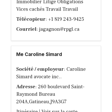
Immobilier Litige Obligations
Vices cachés Travail Travail
Télécopieur
: +1 819 243-9425
Courriel
:
jagagnon@rpgl.ca
Me Caroline Simard
Société / employeur
: Caroline
Simard avocate inc..
Adresse
: 260 boulevard Saint-
Raymond Bureau
204A,Gatineau,J9A3G7
Itinéraire
|
Voir sur la carte