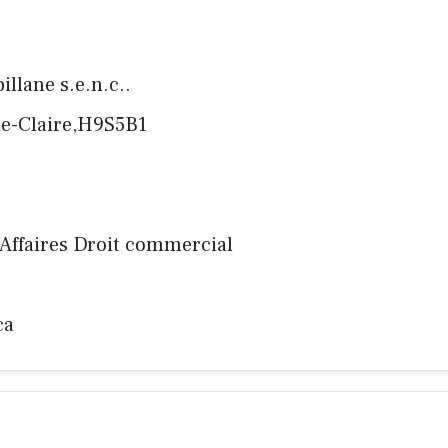
llane s.e.n.c..
nte-Claire,H9S5B1
 Affaires Droit commercial
ca