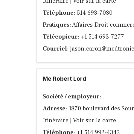
Itinéraire
|
Voir sur la carte
Téléphone
: 514 693-7080
Pratiques
: Affaires Droit commerc
Télécopieur
: +1 514 693-7277
Courriel
:
jason.caron@medtroni
Me Robert Lord
Société / employeur
: .
Adresse
: 1870 boulevard des Sou
Itinéraire
|
Voir sur la carte
Téléphone
: +1 514 992-4342