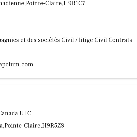
anadienne,Pointe-Claire,H9R1C7
agnies et des sociétés Civil / litige Civil Contrats
capcium.com
 Canada ULC.
da,Pointe-Claire,H9R5Z8