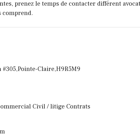
tes, prenez le temps de contacter différent avocat
us comprend.
an #305,Pointe-Claire,H9R5M9
 commercial Civil / litige Contrats
om