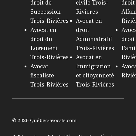
droit de
civile Trois-
droit
Succession
Rivières
Affai
Trois-Rivières
Avocat en
Riviè
Avocat en
droit
Avoca
droit du
Administratif
droit
Logement
Trois-Rivières
Famil
Trois-Rivières
Avocat en
Riviè
Avocat
Immigration
Avoca
fiscaliste
et citoyenneté
Riviè
Trois-Rivières
Trois-Rivières
© 2026 Québec-avocats.com