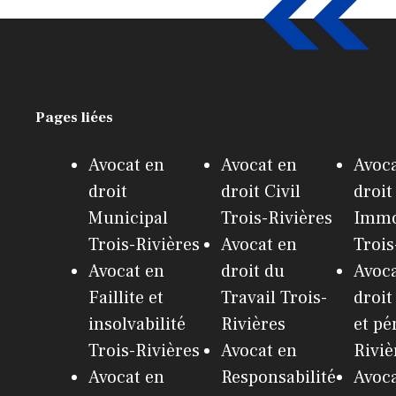
Pages liées
Avocat en
Avocat en
Avoca
droit
droit Civil
droit
Municipal
Trois-Rivières
Immo
Trois-Rivières
Avocat en
Trois
Avocat en
droit du
Avoca
Faillite et
Travail Trois-
droit
insolvabilité
Rivières
et pé
Trois-Rivières
Avocat en
Riviè
Avocat en
Responsabilité
Avoca