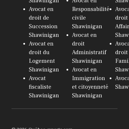
Shawinigan
Avocat en
Shaw
Avocat en
Responsabilité
Avoca
droit de
civile
droit
Succession
Shawinigan
Affai
Shawinigan
Avocat en
Shaw
Avocat en
droit
Avoca
droit du
Administratif
droit
Logement
Shawinigan
Fami
Shawinigan
Avocat en
Shaw
Avocat
Immigration
Avoc
fiscaliste
et citoyenneté
Shaw
Shawinigan
Shawinigan