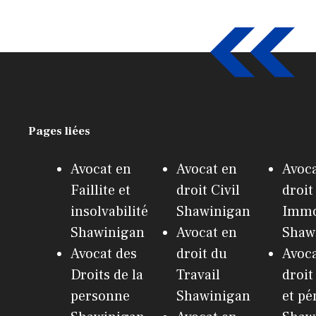
Pages liées
Avocat en
Avocat en
Avoca
Faillite et
droit Civil
droit
insolvabilité
Shawinigan
Immo
Shawinigan
Avocat en
Shaw
Avocat des
droit du
Avoca
Droits de la
Travail
droit
personne
Shawinigan
et pé