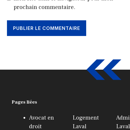
prochain commentaire.
Pages liées
Avocat en
Logement
Admin
droit
Laval
Laval