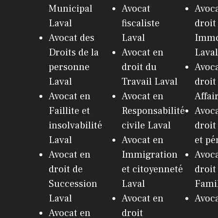
Municipal
Avocat
Avoca
Laval
fiscaliste
droit
Avocat des
Laval
Immo
Droits de la
Avocat en
Laval
personne
droit du
Avoca
Laval
Travail Laval
droit
Avocat en
Avocat en
Affai
Faillite et
Responsabilité
Avoca
insolvabilité
civile Laval
droit
Laval
Avocat en
et pé
Avocat en
Immigration
Avoca
droit de
et citoyenneté
droit
Succession
Laval
Famil
Laval
Avocat en
Avoca
Avocat en
droit