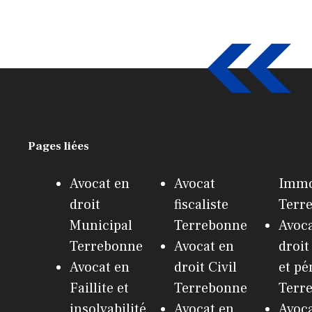
Pages liées
Avocat en
Avocat
Immo
droit
fiscaliste
Terr
Municipal
Terrebonne
Avoca
Terrebonne
Avocat en
droit
Avocat en
droit Civil
et pé
Faillite et
Terrebonne
Terr
insolvabilité
Avocat en
Avoca