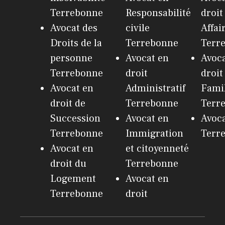
Terrebonne
Responsabilité
droit
Avocat des
civile
Affai
Droits de la
Terrebonne
Terr
personne
Avocat en
Avoca
Terrebonne
droit
droit
Avocat en
Administratif
Fami
droit de
Terrebonne
Terr
Succession
Avocat en
Avoc
Terrebonne
Immigration
Terr
Avocat en
et citoyenneté
droit du
Terrebonne
Logement
Avocat en
Terrebonne
droit