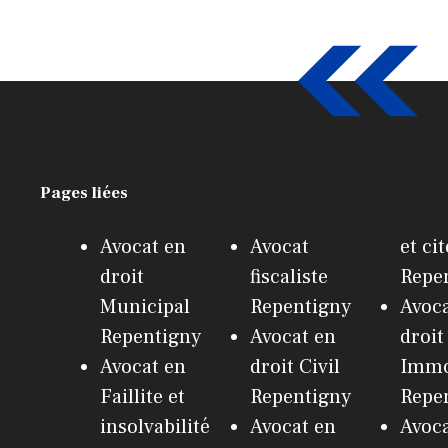
Pages liées
Avocat en
Avocat
et ci
droit
fiscaliste
Repe
Municipal
Repentigny
Avoca
Repentigny
Avocat en
droit
Avocat en
droit Civil
Immo
Faillite et
Repentigny
Repe
insolvabilité
Avocat en
Avoca