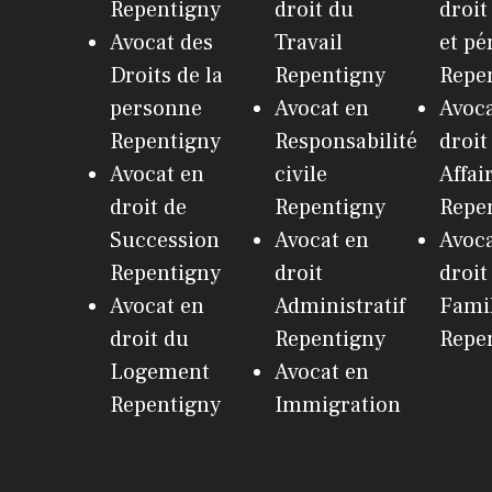
Repentigny
droit du
droit
Avocat des
Travail
et pé
Droits de la
Repentigny
Repe
personne
Avocat en
Avoca
Repentigny
Responsabilité
droit
Avocat en
civile
Affai
droit de
Repentigny
Repe
Succession
Avocat en
Avoca
Repentigny
droit
droit
Avocat en
Administratif
Fami
droit du
Repentigny
Repe
Logement
Avocat en
Repentigny
Immigration