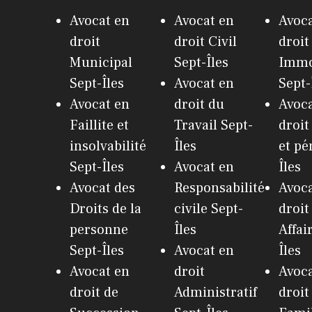
Avocat en
Avocat en
Avoca
droit
droit Civil
droit
Municipal
Sept-Îles
Immo
Sept-Îles
Avocat en
Sept-
Avocat en
droit du
Avoca
Faillite et
Travail Sept-
droit
insolvabilité
Îles
et pé
Sept-Îles
Avocat en
Îles
Avocat des
Responsabilité
Avoca
Droits de la
civile Sept-
droit
personne
Îles
Affai
Sept-Îles
Avocat en
Îles
Avocat en
droit
Avoca
droit de
Administratif
droit