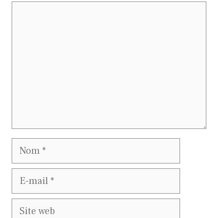
Commentaire
Nom
E-
mail
Site