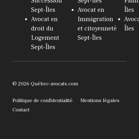
Succession
Sept-Îles
Famil
Sept-Îles
Avocat en
Îles
Avocat en
Immigration
Avoca
droit du
et citoyenneté
Îles
Logement
Sept-Îles
Sept-Îles
© 2026 Québec-avocats.com
Politique de confidentialité
Mentions légales
Contact