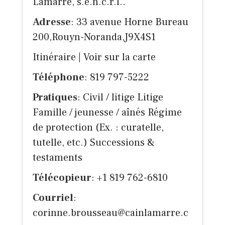
Lamarre, s.e.n.c.r.l..
Adresse
: 33 avenue Horne Bureau
200,Rouyn-Noranda,J9X4S1
Itinéraire
|
Voir sur la carte
Téléphone
: 819 797-5222
Pratiques
: Civil / litige Litige
Famille / jeunesse / aînés Régime
de protection (Ex. : curatelle,
tutelle, etc.) Successions &
testaments
Télécopieur
: +1 819 762-6810
Courriel
:
corinne.brousseau@cainlamarre.c