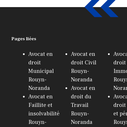
Pages liées
Avocat en
Avocat en
Avoca
droit
droit Civil
droit
Municipal
Rouyn-
Immo
Rouyn-
Noranda
Rouy
Noranda
Avocat en
Nora
Avocat en
droit du
Avoca
Faillite et
Travail
droit
insolvabilité
Rouyn-
et pé
Rouyn-
Noranda
Rouy