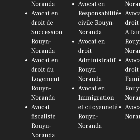
Noranda
Avocat en
Nora
Avocat en
Responsabilité
Avoca
droit de
civile Rouyn-
droit
Succession
Noranda
Affai
Rouyn-
Avocat en
Rouy
Noranda
droit
Nora
Avocat en
Administratif
Avoca
droit du
Rouyn-
droit
Logement
Noranda
Fami
Rouyn-
Avocat en
Rouy
Noranda
Immigration
Nora
Avocat
et citoyenneté
Avoc
fiscaliste
Rouyn-
Nora
Rouyn-
Noranda
Noranda